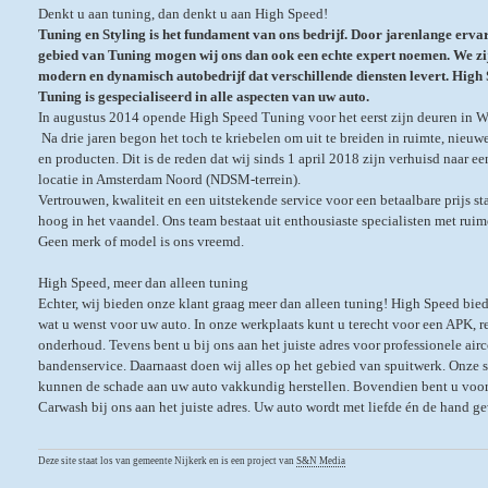
Denkt u aan tuning, dan denkt u aan High Speed!
Tuning en Styling is het fundament van ons bedrijf. Door jarenlange erva
gebied van Tuning mogen wij ons dan ook een echte expert noemen. We zi
modern en dynamisch autobedrijf dat verschillende diensten levert. High
Tuning is gespecialiseerd in alle aspecten van uw auto.
In augustus 2014 opende High Speed Tuning voor het eerst zijn deuren in W
Na drie jaren begon het toch te kriebelen om uit te breiden in ruimte, nieuw
en producten. Dit is de reden dat wij sinds 1 april 2018 zijn verhuisd naar e
locatie in Amsterdam Noord (NDSM-terrein).
Vertrouwen, kwaliteit en een uitstekende service voor een betaalbare prijs st
hoog in het vaandel. Ons team bestaat uit enthousiaste specialisten met ruim
Geen merk of model is ons vreemd.
High Speed, meer dan alleen tuning
Echter, wij bieden onze klant graag meer dan alleen tuning! High Speed biedt
wat u wenst voor uw auto. In onze werkplaats kunt u terecht voor een APK, r
onderhoud. Tevens bent u bij ons aan het juiste adres voor professionele airc
bandenservice. Daarnaast doen wij alles op het gebied van spuitwerk. Onze s
kunnen de schade aan uw auto vakkundig herstellen. Bovendien bent u voo
Carwash bij ons aan het juiste adres. Uw auto wordt met liefde én de hand g
Deze site staat los van gemeente Nijkerk en is een project van
S&N Media