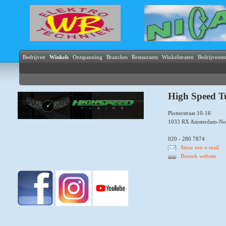
Bedrijven
Winkels
Ontspanning
Branches
Restaurants
Winkelstraten
Bedrijvente
High Speed T
Plotterstraat 10-16
1033 RX Amsterdam-No
020 - 280 7874
Stuur een e-mail
Bezoek website